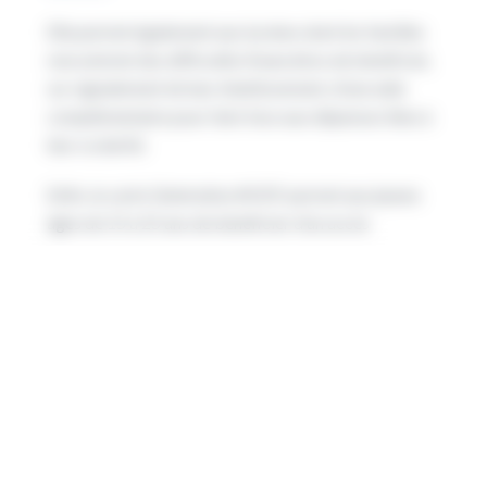
Elle permet également aux lycéens dont les familles
rencontrent des difficultés financières de bénéficier,
sur signalement de leur établissement, d’une aide
complémentaire pour faire face aux dépenses liées à
leur scolarité.
Enfin, la carte Génération #HDF permet aux jeunes
âgés de 15 à 25 ans de bénéficier d’un accès
privilégié aux bons plans et avantages génération
#HDF.
Source de l’article