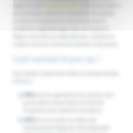
région, la carte
Génération #HDF
permet d’accéder à
de nombreuses aides pour l’acquisition de manuels
scolaires et d’équipements nécessaires pour la
scolarité ou l’apprentissage. Pour ces raisons, la
Région renouvelle son dispositif, pour continuer de
soutenir le pouvoir d’achat des familles et des jeunes.
Quel montant et pour qui ?
Pour l’année scolaire 2023-2024, le montant de l’aide
est fixé à :
200 €
pour les apprentis primo-entrants ainsi
que les élèves entrant dans les Écoles de
Production, pour toutes les formations,
100 €
pour les lycéens, les élèves des
Établissements Régionaux d’Enseignement