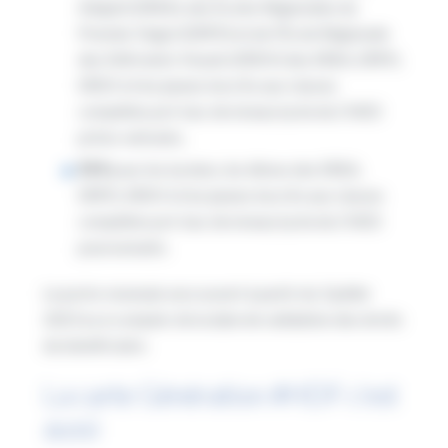
Adapté (EREA), des Écoles Régionales du
Premier Degré (ERPD) et de l’École Régionale
des Déficients Visuels (ERDV) des EREA, ERPD,
ERDV et les jeunes inscrits aux classes
complètes pré-bac de niveau lycée du CNED
primo-entrants,
55 €
pour les lycéens, les élèves des EREA,
ERPD, ERDV et les jeunes inscrits aux classes
complètes pré-bac de niveau lycée du CNED
poursuivants.
Le porte-monnaie sera ouvert à partir du 3 juillet
2023 ou à compter de la date de validation des droits
du bénéficiaire.
La carte Génération #HDF c’est
aussi