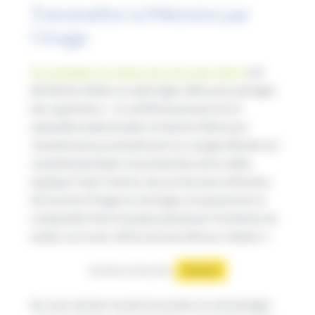
Transmettre la Mémoire par
l’image
À Compiègne, les élèves du lycée Jean-Paul II
ont
décidé de réaliser un reportage vidéo pour partager
leur expérience. «
La moitié du groupe est en
spécialité audiovisuelle, et d’autres élèves qui
n’avaient pas pu prendre part au voyage d’étude ont
souhaité participer à la production de la vidéo,
explique Claire Charles, leur professeure d’histoire.
De la prise d’image au montage, en passant par la
composition de la musique (jouée par l’orchestre du
lycée), ou la voix-off, ils ont tout fait eux-mêmes !
«
YouTube est désactivé.
Autoriser
Au cours de leur travail, les lycéens se sont plongés