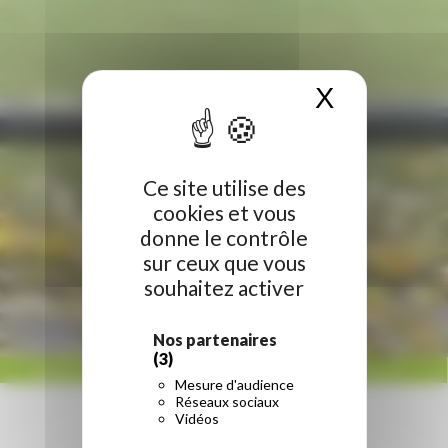
X
Masquer 
Ce site utilise des
cookies et vous
donne le contrôle
sur ceux que vous
souhaitez activer
Nos partenaires
(3)
ACCUEIL
/
RÉGION HAUTS-DE-FRANCE
/
AUSCHWITZ : LES LYCÉENS DES HAUTS-
Mesure d'audience
DE-FRANCE TÉMOIGNENT
Réseaux sociaux
Vidéos