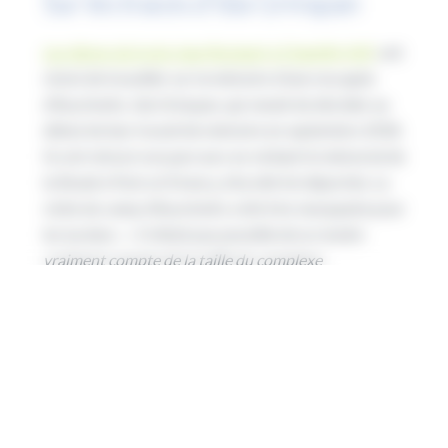
Sur les traces d’Ida Grinspan
Les élèves du lycée Jean Rostand, à Chantilly (60)
, ont
choisi de travailler sur la mémoire d’une rescapée
d’Auschwitz, Ida Grinspan, qui venait de décéder au
début de leur travail de mémoire en septembre 2018.
Ils ont retracé son parcours en visitant le mémorial de
la Shoah à Paris et Drancy, d’où elle fut déportée. La
visite du camp d’Auschwitz a été très marquante pour
les lycéens : «
il n’était pas possible de se rendre
vraiment compte de la taille du complexe
concentrationnaire ni de la réalité de son
fonctionnement avant ce voyage même en ayant
étudié cette question en classe
« , expliquent-ils.
Quelques semaines leur ont été nécessaires pour
« digérer » cette expérience et pouvoir la partager
avec les autres élèves de leur classe. Ils prévoient