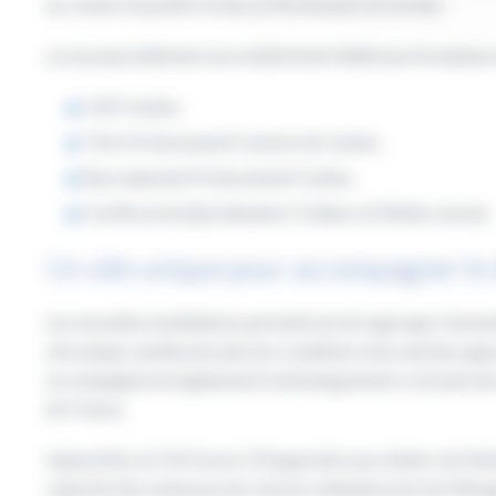
au contact du public et des professionnels du secteur.
Le nouveau bâtiment sera entièrement dédié aux formations de
CAP Cuisine,
Titre Professionnel Commis de Cuisine,
Baccalauréat Professionnel Cuisine,
Certificat de Spécialisation Traiteur et Métiers du bar.
Un site unique pour accompagner le
Les nouvelles installations permettront de regrouper l’ens
site unique, améliorant ainsi les conditions d’accueil des a
accompagneront également le développement croissant de la 
de-France.
Aujourd’hui, le CFA forme 170 apprentis aux métiers de l’hôt
capacité d’accueil pourrait, à terme, atteindre près de 500 a