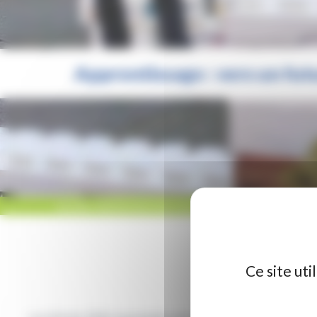
Apprentissage : vers un fut
ACCUEIL
/
RÉGION HAUTS-DE-FRANCE
/
APPRENTISSAGE : VERS U
Ce site ut