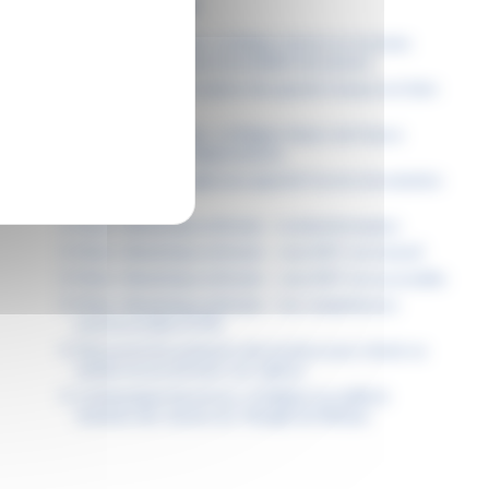
ARTICLES RÉCENTS
Permis de conduire : la Région donne un nouveau
coup d’accélérateur à la mobilité des jeunes
Dans les lycées, la saison des grands travaux est bien
lancée
Étudiants boursiers : la Région Hauts-de-France
facilite tous vos déplacements
À Lille, la Région agit pour garantir l’accès à la natation
pour tous
Fiche « Numérique attitude » : la désinformation
Fiche « Numérique attitude » : mon ENT est inclusif
Fiche « Numérique attitude » : mon ENT est accessible
Fiche « Numérique attitude » : les compétences
psychosociales (CPS)
Découvrez les podcasts des lycéens pour choisir un
métier en accord avec ses valeurs
Communiqué de presse : la Région accueille le
Sommet des Jeunes du Triangle de Weimar