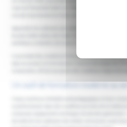
Le 6 février 2026, la première pierre du prochain restaura
cœur de l’Ensemble Saint-Luc. Objectif, à terme : former les f
recrute massivement en Hauts-de-France.
Apprendre les rudiments des métiers de bouche dans un futu
les plus belles tables des Hauts-de-France. Porté par
le CFA
ambitieux va bientôt voir le jour à Cambrai, au sein de l’Ens
Ce prochain lieu, moderne et fonctionnel, permettra de rép
dans un secteur en forte tension. Il sera le site unique du C
restauration, offrant aux jeunes des conditions d’apprentiss
Un outil de formation moderne au ser
Conçu comme un véritable outil pédagogique, le futur restau
se perfectionner dans des conditions proches de la réalité pr
restaurant, équipements techniques de dernière génération 
de maîtriser les rudiments des métiers de bouche, avant de p