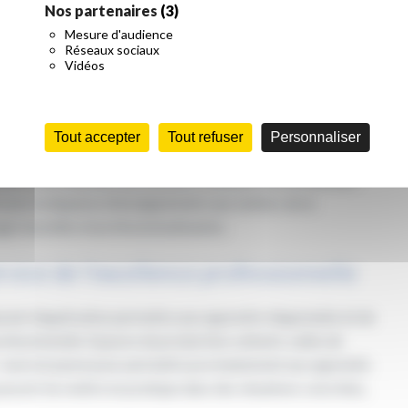
nt pédagogique du CFA Jean Bosco a été posée à Cambrai, au
Nos partenaires
(3)
uturs talents des métiers de la restauration, secteur qui
Mesure d'audience
Réseaux sociaux
Vidéos
r restaurant pédagogique neuf, avant de les appliquer pour
 Jean Bosco
, avec le soutien financier de la Région, ce projet
emble Saint-Luc.
Tout accepter
Tout refuser
Personnaliser
ondre concrètement aux besoins croissants de recrutement
FA pour la dispense d’enseignements aux métiers de la
age nouvelles et professionnalisantes.
vice de l’excellence professionnelle
rant d’application permettra aux apprentis d’apprendre et de
ofessionnelle. Espaces de production culinaire, salles de
: tout est pensé pour permettre prochainement aux apprentis
ouvoir les mettre en pratique dans des situations concrètes,