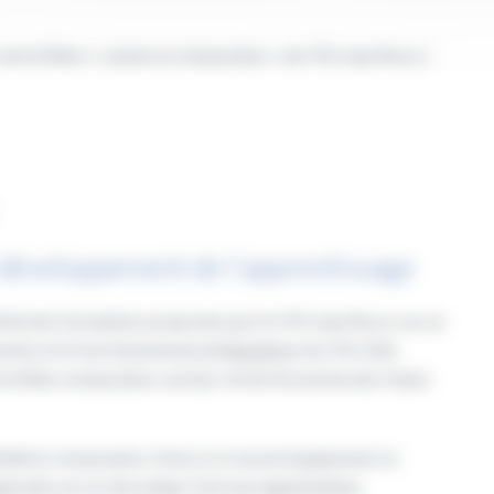
 la filière « cuisine et restauration » du CFA Jean Bosco :
 développement de l’apprentissage
emble des formations proposées par le CFA Jean Bosco sur un
pprentis et le fonctionnement pédagogique du CFA. Elles
filière restauration, secteur clé de l’économie des Hauts-
ellerie-restauration. Grâce à ce nouvel équipement, la
pprentis sur un site unique. Soit une augmentation