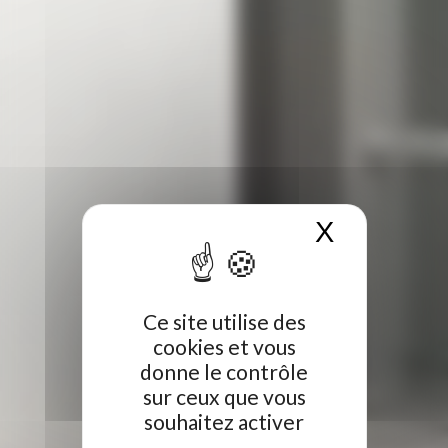
X
Masquer 
Ce site utilise des
cookies et vous
donne le contrôle
sur ceux que vous
souhaitez activer