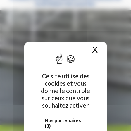
lycée Robert de Luzarches
X
Masquer 
Ce site utilise des
cookies et vous
donne le contrôle
sur ceux que vous
souhaitez activer
Nos partenaires
(3)
ACCUEIL
/
RÉGION HAUTS-DE-FRANCE
/
À AMIENS, LA RÉGION MODERNISE LA